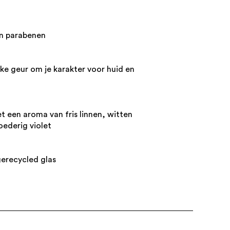
 en parabenen
ijke geur om je karakter voor huid en
et een aroma van fris linnen, witten
ederig violet
gerecycled glas