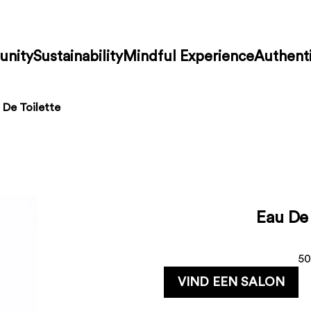
nity
Sustainability
Mindful Experience
Authenti
 De Toilette
Eau De 
50
VIND EEN SALON