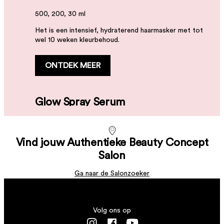
500, 200, 30 ml
Het is een intensief, hydraterend haarmasker met tot
wel 10 weken kleurbehoud.
ONTDEK MEER
Glow Spray Serum
Glow Conditioner
Glow Cleanser
200 ml
1000, 250 ml
Een spraybaar serum met diverse voordelen
Vind jouw Authentieke Beauty Concept
1000, 300, 50 ml
Het is een conditioner die de kleur behoudt en helpt
Salon
om het gekleurde haar te hydrateren
Het is een reiniger die de kleur behoudt
ONTDEK MEER
Ga naar de Salonzoeker
ONTDEK MEER
ONTDEK MEER
Volg ons op