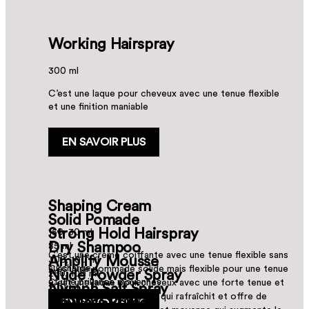
Working Hairspray
300 ml
C’est une laque pour cheveux avec une tenue flexible
et une finition maniable
EN SAVOIR PLUS
Shaping Cream
Solid Pomade
Strong Hold Hairspray
150, 30 ml
Dry Shampoo
85 ml
C’est une crème coiffante avec une tenue flexible sans
Amplify Mousse
300, 100 ml
surcharge
C’est une pommade solide mais flexible pour une tenue
Nude Powder Spray
250, 100 ml
et une brillance moyennes
C’est une laque pour cheveux avec une forte tenue et
Nymph Salt Spray
200 ml
un contrôle durable
C’est un shampooing sec qui rafraîchit et offre de
Flawless Primer
12 g
EN SAVOIR PLUS