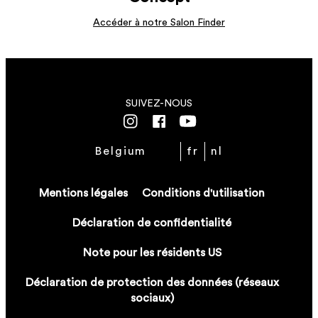
EN SAVOIR PLUS
EN SAVOIR PLUS
Accéder à notre Salon Finder
EN SAVOIR PLUS
SUIVEZ-NOUS
Belgium
fr
nl
Mentions légales
Conditions d'utilisation
Déclaration de confidentialité
Note pour les résidents US
Déclaration de protection des données (réseaux
sociaux)