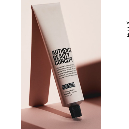
V
C
d