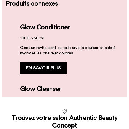
Produits connexes
Glow Conditioner
1000, 250 ml
C’est un revitalisant qui préserve la couleur et aide à
hydrater les cheveux colorés
EN SAVOIR PLUS
Glow Cleanser
Cool Glow Cleanser
Glow Spray Serum
1000, 300, 50 ml
1000, 300 ml
C’est un nettoyant qui préserve la couleur
200 ml
C’est un nettoyant nourrissant aux extraits de patates
Trouvez votre salon Authentic Beauty
douces violettes qui neutralisent les indésirables tons
Il s'agit d'un sérum vaporisable aux multiples bienfaits.
EN SAVOIR PLUS
Concept
jaunes